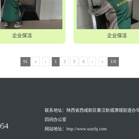
企业保洁
企业保洁
«
‹
2
3
4
›
»
91
1
1/8
联系地址：陕西省西咸新区秦汉新城渭城街道办
四间办公室
054
网站地址：http://www.sxzcbj.com