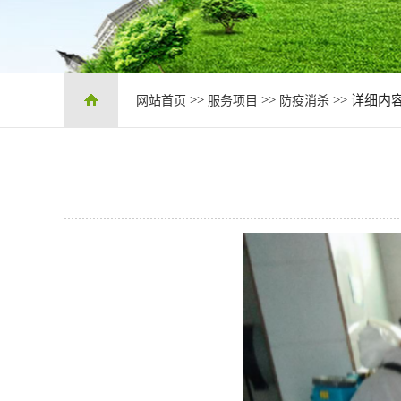
网站首页
>>
服务项目
>>
防疫消杀
>> 详细内