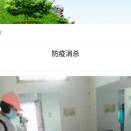
容
防疫消杀